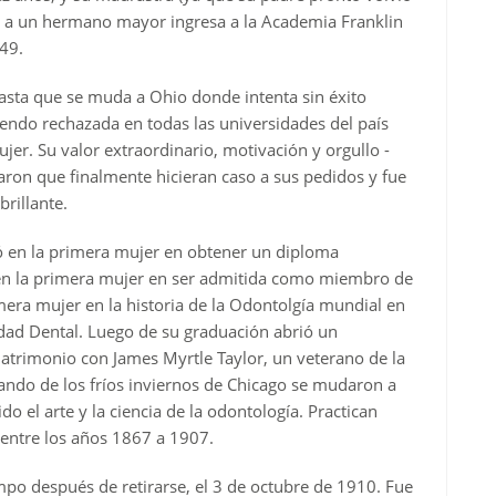
to a un hermano mayor ingresa a la Academia Franklin
49.
hasta que se muda a Ohio donde intenta sin éxito
iendo rechazada en todas las universidades del país
er. Su valor extraordinario, motivación y orgullo -
ron que finalmente hicieran caso a sus pedidos y fue
rillante.
ó en la primera mujer en obtener un diploma
 en la primera mujer en ser admitida como miembro de
mera mujer en la historia de la Odontolgía mundial en
edad Dental. Luego de su graduación abrió un
matrimonio con James Myrtle Taylor, un veterano de la
pando de los fríos inviernos de Chicago se mudaron a
 el arte y la ciencia de la odontología. Practican
 entre los años 1867 a 1907.
o después de retirarse, el 3 de octubre de 1910. Fue