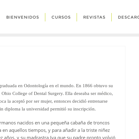
BIENVENIDOS
CURSOS
REVISTAS
DESCAR
graduada en Odontología en el mundo. En 1866 obtuvo su
a Ohio College of Dental Surgery. Ella deseaba ser médico,
ca la aceptó por ser mujer, entonces decidió entrenarse
in diploma la universidad permitió su inscripción.
hermanos nacidos en una pequeña cabaña de troncos
en aquellos tiempos, y para añadir a la triste niñez
z años, y su madrastra (ya que su padre pronto volvió