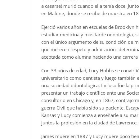
a casarse) murió cuando ella tenía doce. Jun
en Malone, donde se recibe de maestra en 18
Ejerció varios años en escuelas de Brooklyn 
estudiar medicina y más tarde odontología, s
con el único argumento de su condición de muj
que merecen respeto y admiración- determina
aceptada como alumna haciendo una carrera b
Con 33 años de edad, Lucy Hobbs se convirti
universitario como dentista y luego también
una sociedad odontológica. Incluso fue la pri
presentar un trabajo científico ante una Soci
consultorio en Chicago y, en 1867, contrajo 
guerra Civil que había sido su paciente. Esca
Kansas y Lucy comienza a enseñarle a su marido
juntos la profesión en la ciudad de Lawrence,
James muere en 1887 y Lucy muere poco tiemp