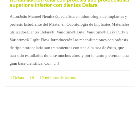
superior e inferior con dientes Delara
AutorJoão Manoel NemitzEspecialista en odontología de implantes y
prótesis Estudiante del Máster en Odontología de Implantes Materiales
utilizadosDientes Delara®; Variotime® Bite; Variotime® Easy Putty y
Variotime® Light Flow. IntroducciónLas rehabilitaciones con prótesis
de tipo protocolario son tratamientos con una alta tasa de éxito, que
han sido estudiados durante muchos años, y por lo tanto presentan una
gran base científica. Con […]
Delara
0
2 minutos de lectura