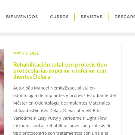
BIENVENIDOS
CURSOS
REVISTAS
DESCAR
MAYO 9, 2022
Rehabilitación total con prótesis tipo
protocolarias superior e inferior con
dientes Delara
AutorJoão Manoel NemitzEspecialista en
odontología de implantes y prótesis Estudiante del
Máster en Odontología de Implantes Materiales
utilizadosDientes Delara®; Variotime® Bite;
Variotime® Easy Putty y Variotime® Light Flow.
IntroducciónLas rehabilitaciones con prótesis de
tipo protocolario son tratamientos con una alta