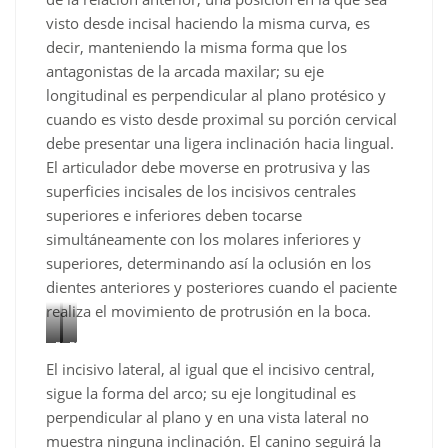
visto desde incisal haciendo la misma curva, es
decir, manteniendo la misma forma que los
antagonistas de la arcada maxilar; su eje
longitudinal es perpendicular al plano protésico y
cuando es visto desde proximal su porción cervical
debe presentar una ligera inclinación hacia lingual.
El articulador debe moverse en protrusiva y las
superficies incisales de los incisivos centrales
superiores e inferiores deben tocarse
simultáneamente con los molares inferiores y
superiores, determinando así la oclusión en los
dientes anteriores y posteriores cuando el paciente
realiza el movimiento de protrusión en la boca.
Figura
Figura
El incisivo lateral, al igual que el incisivo central,
15
16
–
–
sigue la forma del arco; su eje longitudinal es
Movimiento
Movimiento
perpendicular al plano y en una vista lateral no
de
de
muestra ninguna inclinación. El canino seguirá la