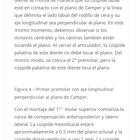
diente se monta de manera que su cúspide labial
esté en contacto con el plano de Camper y la línea
que delimita el lado labial del rodillo de cera y su
eje longitudinal sea perpendicular al plano. En este
mismo momento, debemos observar si los
incisivos centrales y los caninos también están
tocando el plano. Al cerrar el articulador, la cúspide
palatina de este diente no debe tocar el plano. Del
mismo modo, se coloca el 2º premolar, pero la
cúspide palatina de este diente toca el plano.
Figura 4 – Primer premolar con eje longitudinal
perpendicular al plano de Camper.
Con el montaje del 1º˚ molar superior comienza la
curva de compensación anteroposterior y latero-
lateral. La cúspide mesiobucal estará
aproximadamente a 0.5 mm del plano oclusal y la
cúspide distal-vestibular a casi 1 mm. La cúspide