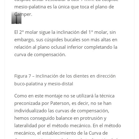
mesio-palatina es la única que toca el plano de
Camper.
Figura
Figura
El 2º molar sigue la inclinación del 1º molar, sin
5
6
–
–
embargo, sus cúspides bucales son más altas en
Uso
Uso
relación al plano oclusal inferior completando la
del
del
curva de compensación.
papel
papel
para
para
articular
articular
Figura 7 – Inclinación de los dientes en dirección
para
para
buco-palatina y mesio-distal
visualizar
visualizar
los
los
Como en este montaje no se utilizará la técnica
puntos
puntos
preconizada por Paterson, es decir, no se han
de
de
individualizado las curvas de compensación,
contacto
contacto
hemos conseguido balance en protrusión y
oclusales.
oclusales.
lateralidad por el método mecánico. En el método
mecánico, el establecimiento de la Curva de