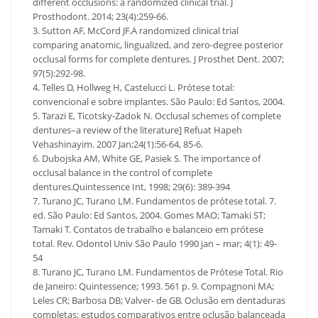
different occlusions: a randomized clinical trial. J
Prosthodont. 2014; 23(4):259-66.
3. Sutton AF, McCord JF.A randomized clinical trial
comparing anatomic, lingualized, and zero-degree posterior
occlusal forms for complete dentures. J Prosthet Dent. 2007;
97(5):292-98.
4. Telles D, Hollweg H, Castelucci L. Prótese total:
convencional e sobre implantes. São Paulo: Ed Santos, 2004.
5. Tarazi E, Ticotsky-Zadok N. Occlusal schemes of complete
dentures–a review of the literature] Refuat Hapeh
Vehashinayim. 2007 Jan;24(1):56-64, 85-6.
6. Dubojska AM, White GE, Pasiek S. The importance of
occlusal balance in the control of complete
dentures.Quintessence Int, 1998; 29(6): 389-394
7. Turano JC, Turano LM. Fundamentos de prótese total. 7.
ed. São Paulo: Ed Santos, 2004. Gomes MAO; Tamaki ST;
Tamaki T. Contatos de trabalho e balanceio em prótese
total. Rev. Odontol Univ São Paulo 1990 jan – mar; 4(1): 49-
54
8. Turano JC, Turano LM. Fundamentos de Prótese Total. Rio
de Janeiro: Quintessence; 1993. 561 p. 9. Compagnoni MA;
Leles CR; Barbosa DB; Valver- de GB. Oclusão em dentaduras
completas: estudos comparativos entre oclusão balanceada