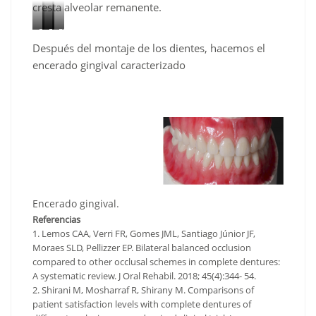
cresta alveolar remanente.
Figura
Figura
Figura
Figura
Después del montaje de los dientes, hacemos el
19
20
21
22
–
–
–
–
encerado gingival caracterizado
Movimiento
Movimiento
Montaje
Montaje
de
de
de
de
lateralidad
protrusión
dientes
dientes
que
que
finalizado.
vista
muestra
muestra
lateral
la
un
oclusión
contacto
simultánea
anterior
en
y
Encerado gingival.
el
posterior
Referencias
1. Lemos CAA, Verri FR, Gomes JML, Santiago Júnior JF,
lado
simultáneo.
Moraes SLD, Pellizzer EP. Bilateral balanced occlusion
de
compared to other occlusal schemes in complete dentures:
trabajo
A systematic review. J Oral Rehabil. 2018; 45(4):344- 54.
y
2. Shirani M, Mosharraf R, Shirany M. Comparisons of
de
patient satisfaction levels with complete dentures of
balance.