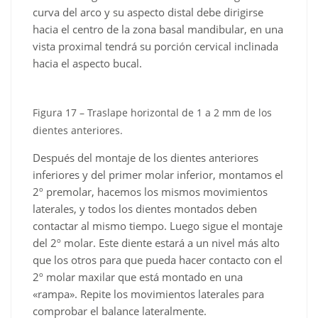
protrusión
protrusión
curva del arco y su aspecto distal debe dirigirse
que
que
hacia el centro de la zona basal mandibular, en una
muestra
muestra
vista proximal tendrá su porción cervical inclinada
el
un
hacia el aspecto bucal.
contacto
contacto
simultáneo
anterior
anterior
y
Figura 17 – Traslape horizontal de 1 a 2 mm de los
y
posterior
dientes anteriores.
posterior.
simultáneo.
Después del montaje de los dientes anteriores
inferiores y del primer molar inferior, montamos el
2º premolar, hacemos los mismos movimientos
laterales, y todos los dientes montados deben
contactar al mismo tiempo. Luego sigue el montaje
del 2º molar. Este diente estará a un nivel más alto
que los otros para que pueda hacer contacto con el
2º molar maxilar que está montado en una
«rampa». Repite los movimientos laterales para
comprobar el balance lateralmente.