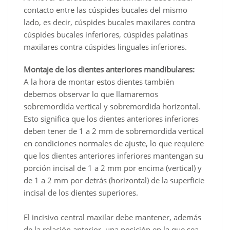
opuesta
marginales
–
–
contacto entre las cúspides bucales del mismo
siguiendo
mesio-
Primer
1er
lado, es decir, cúspides bucales maxilares contra
las
distales
molar
molar
cúspides bucales inferiores, cúspides palatinas
mismas
en
en
maxilares contra cúspides linguales inferiores.
pautas.
«oclusión
intercuspidación
clave».
oclusal.
Montaje de los dientes anteriores mandibulares:
A la hora de montar estos dientes también
debemos observar lo que llamaremos
sobremordida vertical y sobremordida horizontal.
Esto significa que los dientes anteriores inferiores
deben tener de 1 a 2 mm de sobremordida vertical
en condiciones normales de ajuste, lo que requiere
que los dientes anteriores inferiores mantengan su
porción incisal de 1 a 2 mm por encima (vertical) y
de 1 a 2 mm por detrás (horizontal) de la superficie
incisal de los dientes superiores.
El incisivo central maxilar debe mantener, además
de la relación anterior, una posición en la que sea