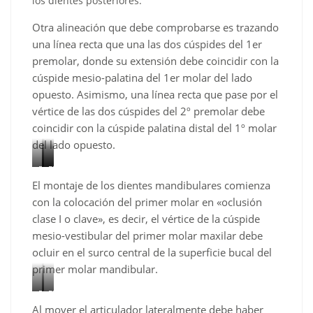
los dientes posteriores.
Otra alineación que debe comprobarse es trazando
una línea recta que una las dos cúspides del 1er
premolar, donde su extensión debe coincidir con la
cúspide mesio-palatina del 1er molar del lado
opuesto. Asimismo, una línea recta que pase por el
vértice de las dos cúspides del 2º premolar debe
coincidir con la cúspide palatina distal del 1º molar
del lado opuesto.
Figura
Figura
Figura
El montaje de los dientes mandibulares comienza
10
11
12
–
–
–
con la colocación del primer molar en «oclusión
Alineación
Montaje
Coincidencia
clase I o clave», es decir, el vértice de la cúspide
de
de
de
mesio-vestibular del primer molar maxilar debe
las
los
las
ocluir en el surco central de la superficie bucal del
cúspides
dientes
alturas
primer molar mandibular.
de
de
de
los
la
las
Figura
Figura
premolares.
arcada
crestas
Al mover el articulador lateralmente debe haber
13
14