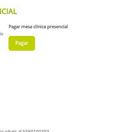
CIAL
Pagar mesa clínica presencial
do
Pagar
 por whats al 5580100393