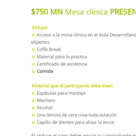
$750 MN
Mesa clínica
PRESEN
Incluye:
o
Acceso a la mesa clínica en el Aula Desarrollan
eXpertos
o
Coffe Break
o
Material para la práctica
o
Certificado de asistencia
o
Comida
Material que el participante debe traer:
o
Espátulas para montaje
o
Mechero
o
Alcohol
o
Una lámina de cera rosa toda estación
o
Cepillo de dientes para alisar la encía
Al realizar el pago debes enviar tu comprobante