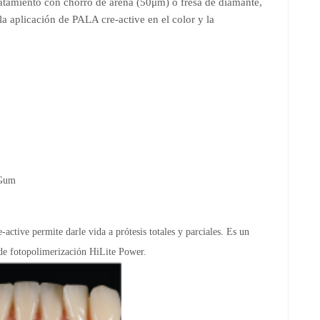
atamiento con chorro de arena (50μm) o fresa de diamante,
a aplicación de PALA cre-active en el color y la
 Gum
ctive permite darle vida a prótesis totales y parciales. Es un
a de fotopolimerización HiLite Power.